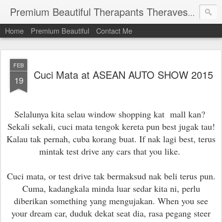
Premium Beautiful Therapants Theravest by Naa Kamaruddin
Home
Premium Beautiful
Contact Me
FEB
Cuci Mata at ASEAN AUTO SHOW 2015
19
Selalunya kita selau window shopping kat mall kan?
Sekali sekali, cuci mata tengok kereta pun best jugak tau!
Kalau tak pernah, cuba korang buat. If nak lagi best, terus
mintak test drive any cars that you like.
Cuci mata, or test drive tak bermaksud nak beli terus pun.
Cuma, kadangkala minda luar sedar kita ni, perlu
diberikan something yang mengujakan. When you see
your dream car, duduk dekat seat dia, rasa pegang steer