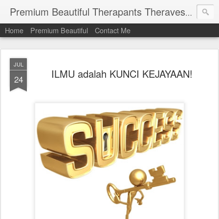
Premium Beautiful Therapants Theravest by Naa Kamaruddin
Home
Premium Beautiful
Contact Me
JUL
ILMU adalah KUNCI KEJAYAAN!
24