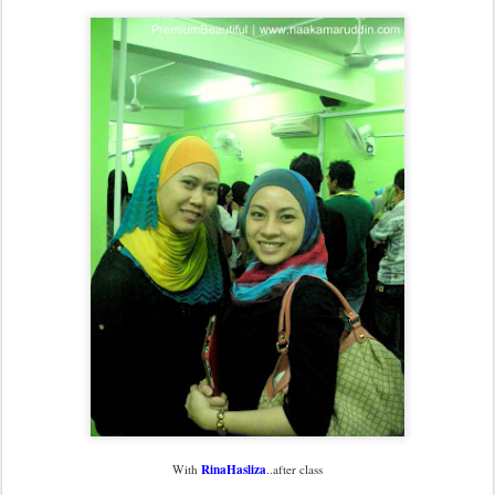
RinaHasliza
With
..after class